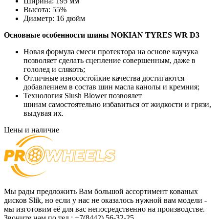
Ширина:
195 мм
Высота:
55%
Диаметр:
16 дюйм
Основные особенности шины
NOKIAN TYRES WR D3
Новая формула смеси протектора на основе каучука
позволяет сделать сцепление совершенным, даже в
гололед и слякоть;
Отличные износостойкие качества достигаются
добавлением в состав шин масла канолы и кремния;
Технология Slush Blower позвоялет
шинам самостоятельно избавиться от жидкости и грязи,
выдувая их.
Цены и наличие
Мы рады предложить Вам большой ассортимент кованых
дисков Slik, но если у нас не оказалось нужной вам модели -
мы изготовим её для вас непосредственно на производстве.
Звоните нам по тел.: +7(8442) 56-32-25