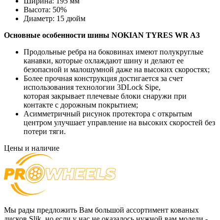
Ширина:
195 мм
Высота:
50%
Диаметр:
15 дюйм
Основные особенности шины
NOKIAN TYRES WR A3
Продольные ребра на боковинах имеют полукруглые
канавки, которые охлаждают шину и делают ее
безопасной и малошумной даже на высоких скоростях;
Более прочная конструкция достигается за счет
использования технологии 3DLock Sipe,
которая закрывает плечевые блоки снаружи при
контакте с дорожным покрытием;
Асимметричный рисунок протектора с открытым
центром улучшает управление на высоких скоростей без
потери тяги.
Цены и наличие
Мы рады предложить Вам большой ассортимент кованых
дисков Slik, но если у нас не оказалось нужной вам модели -