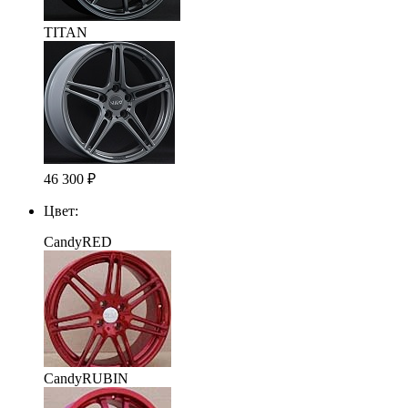
TITAN
46 300
₽
Цвет:
CandyRED
CandyRUBIN