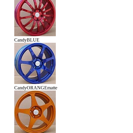
CandyBLUE
CandyORANGEmatte