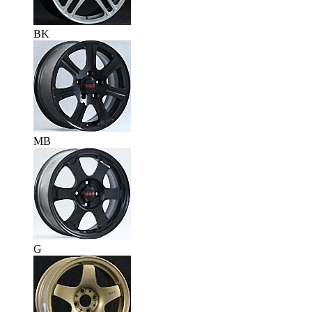
BK
MB
G