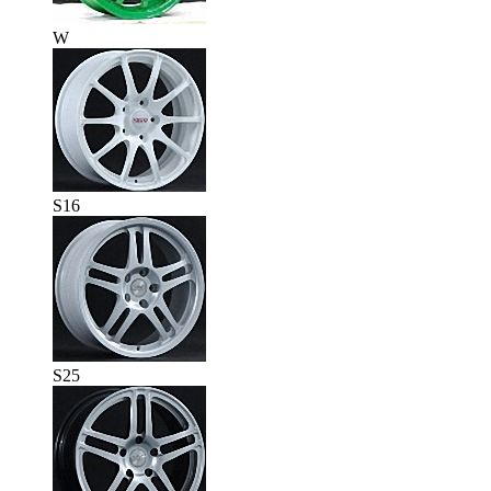
W
S16
S25