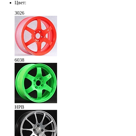
Цвет:
3026
6038
HPB