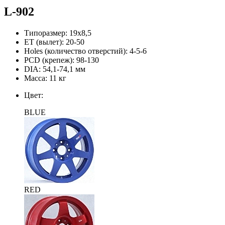
L-902
Типоразмер:
19х8,5
ЕТ (вылет):
20-50
Holes (количество отверстий):
4-5-6
PCD (крепеж):
98-130
DIA:
54,1-74,1 мм
Масса:
11 кг
Цвет:
BLUE
RED