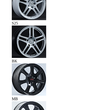
S25
BK
MB