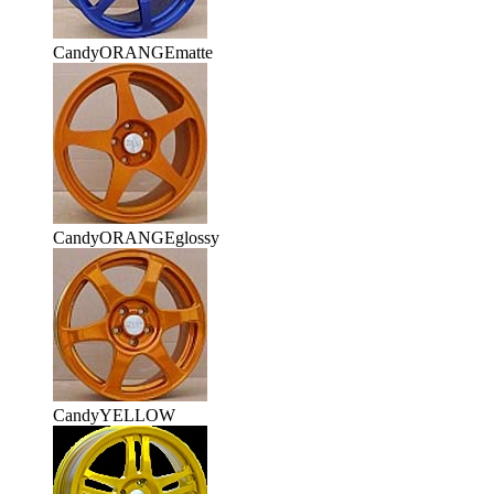
CandyORANGEmatte
CandyORANGEglossy
CandyYELLOW