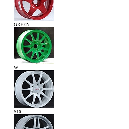
GREEN
W
S16