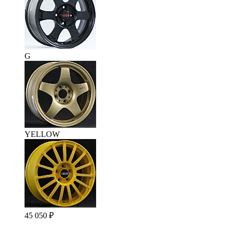
G
YELLOW
45 050
₽