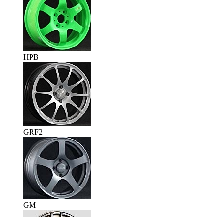
HPB
GRF2
GM