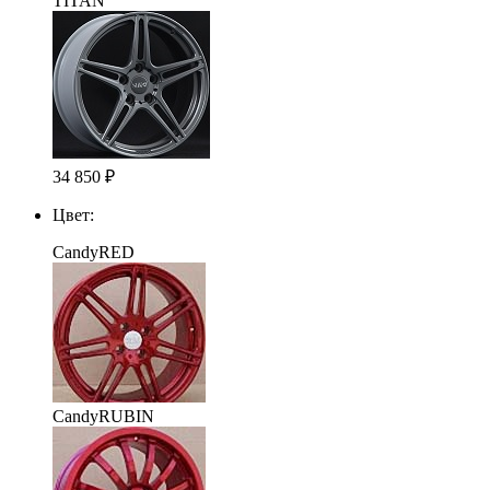
TITAN
34 850
₽
Цвет:
CandyRED
CandyRUBIN