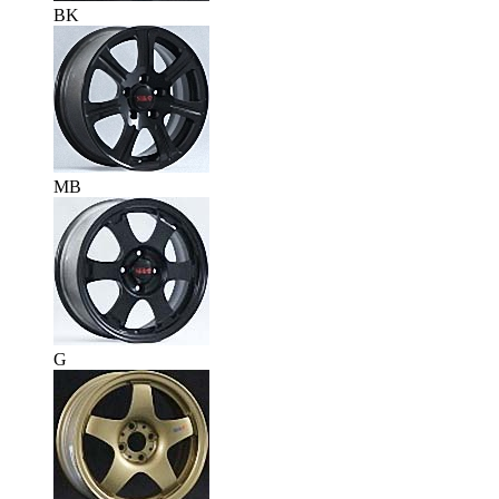
BK
MB
G