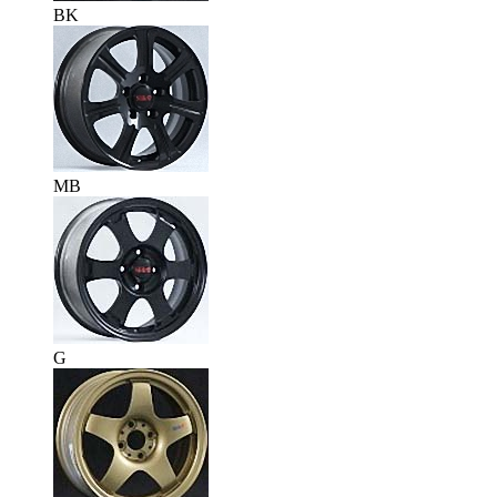
BK
MB
G