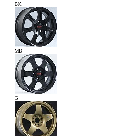
BK
MB
G