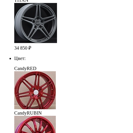
TITAN
34 850
₽
Цвет:
CandyRED
CandyRUBIN