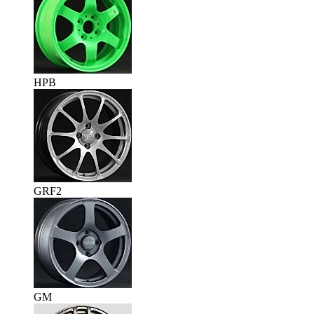
HPB
GRF2
GM