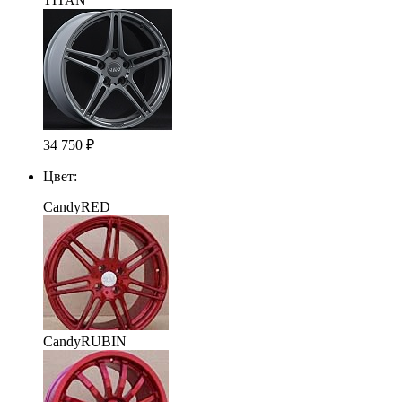
TITAN
34 750
₽
Цвет:
CandyRED
CandyRUBIN