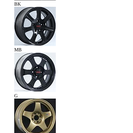
BK
MB
G