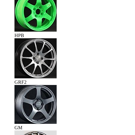
HPB
GRF2
GM