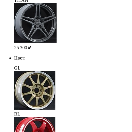
TITAN
25 300
₽
Цвет:
GL
RL