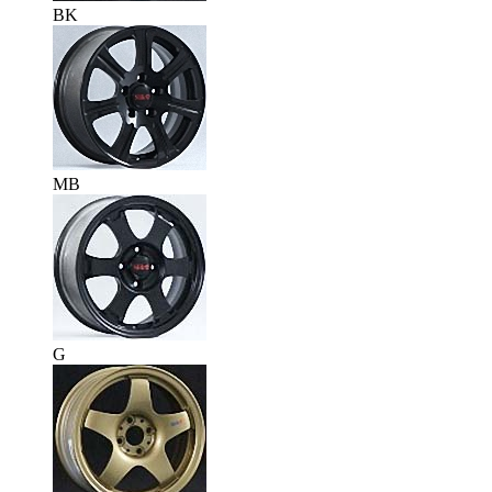
BK
MB
G