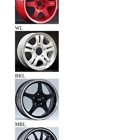
WL
BKL
MBL