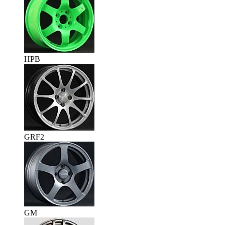
HPB
GRF2
GM