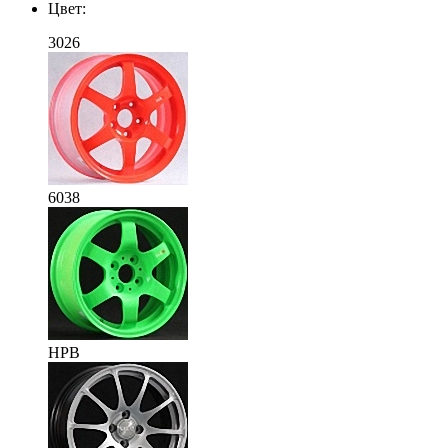
Цвет:
3026
6038
HPB