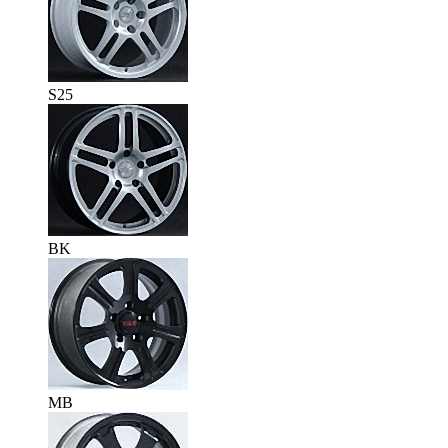
S25
BK
MB