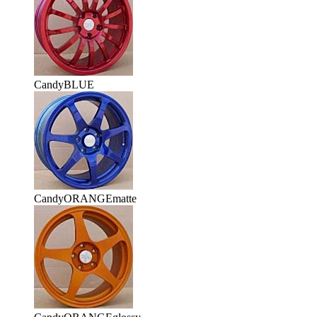
CandyBLUE
CandyORANGEmatte