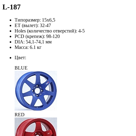
L-187
Типоразмер:
15х6,5
ЕТ (вылет):
32-47
Holes (количество отверстий):
4-5
PCD (крепеж):
98-120
DIA:
54,1-74,1 мм
Масса:
6.1 кг
Цвет:
BLUE
RED