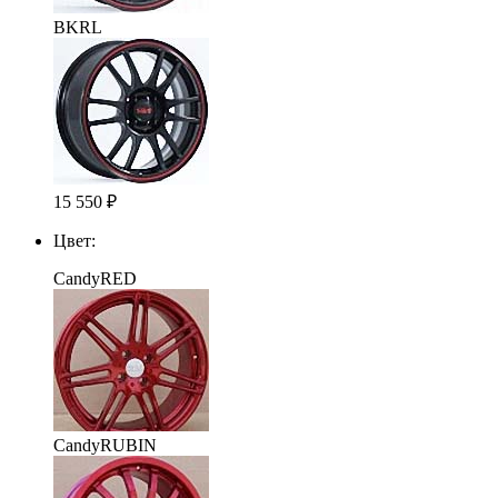
BKRL
15 550
₽
Цвет:
CandyRED
CandyRUBIN