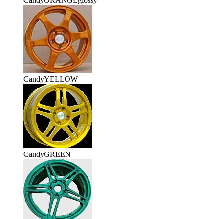
CandyORANGEglossy
CandyYELLOW
CandyGREEN