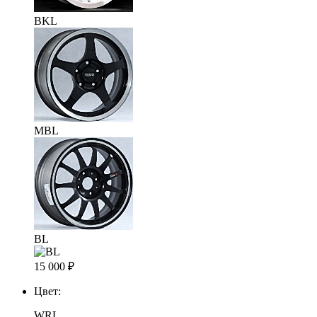
BKL
MBL
BL
15 000
₽
Цвет:
WRL