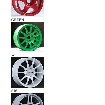
GREEN
W
S16