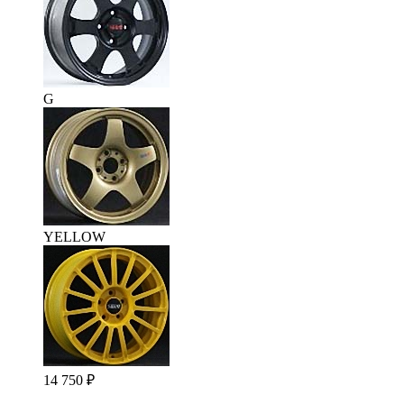
G
YELLOW
14 750
₽