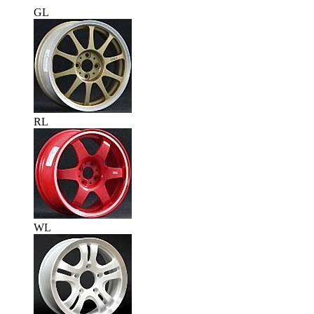
GL
RL
WL