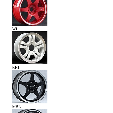
WL
BKL
MBL