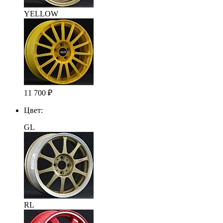
YELLOW
11 700
₽
Цвет:
GL
RL