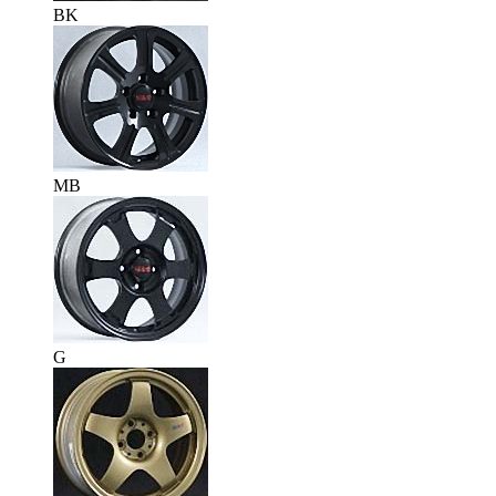
BK
MB
G