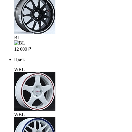
BL
12 000
₽
Цвет:
WRL
WBL