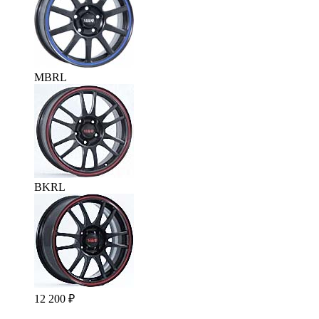
MBRL
BKRL
12 200
₽