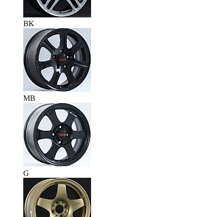
BK
MB
G