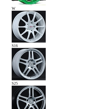
W
S16
S25