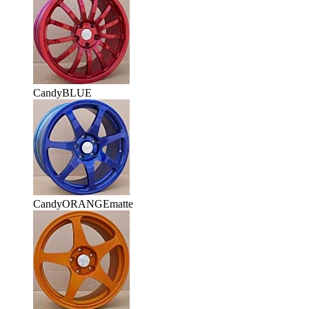
CandyBLUE
CandyORANGEmatte