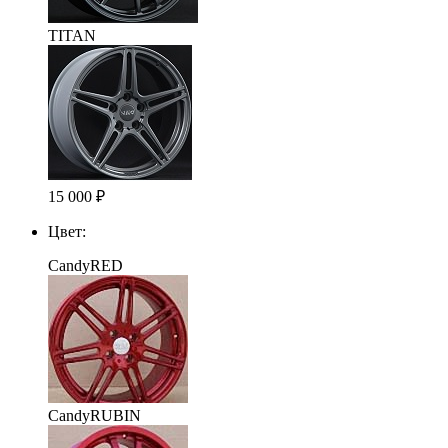
TITAN
15 000
₽
Цвет:
CandyRED
CandyRUBIN