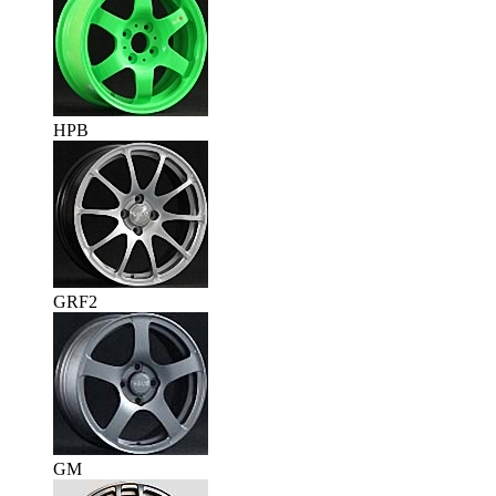
HPB
GRF2
GM