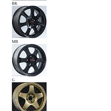
BK
MB
G