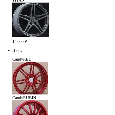
TITAN
15 000
₽
Цвет:
CandyRED
CandyRUBIN