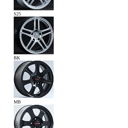
S25
BK
MB