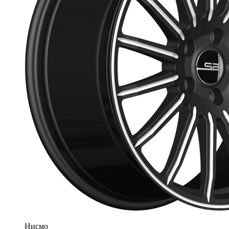
Нисмо