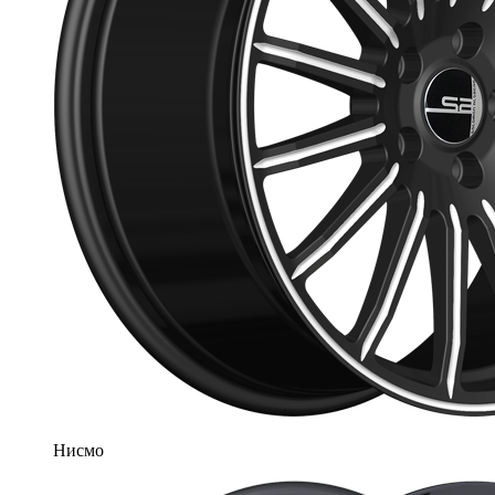
Нисмо