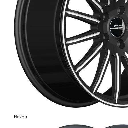
Нисмо