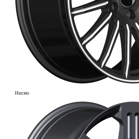
Нисмо