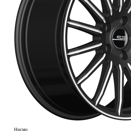
Нисмо