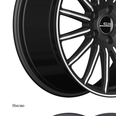
Нисмо