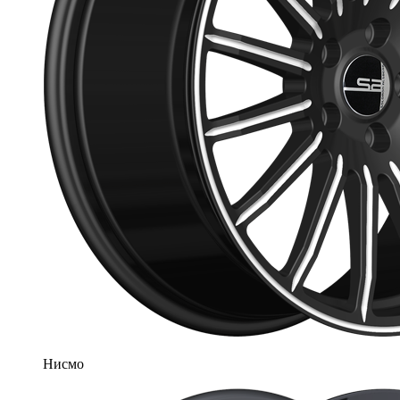
Нисмо