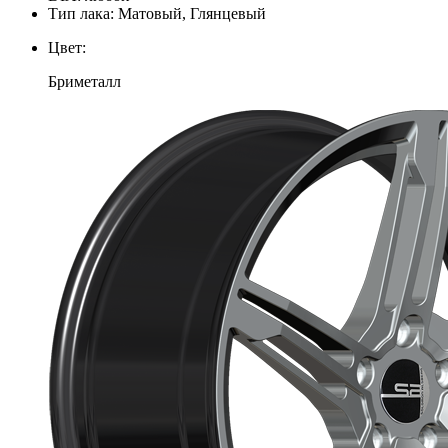
Тип лака:
Матовый, Глянцевый
Цвет:
Бриметалл