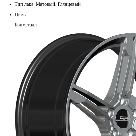
Тип лака:
Матовый, Глянцевый
Цвет:
Бриметалл