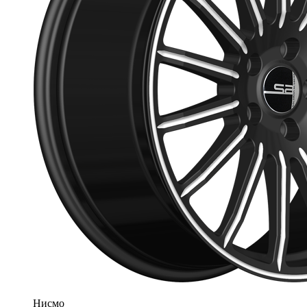
Нисмо